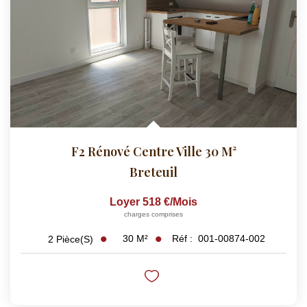
CONTACT
EXTRANET
F2 Rénové Centre Ville 30 M²
Breteuil
Loyer 518 €/mois
charges comprises
30
M²
Réf :
001-00874-002
2
Pièce(s)