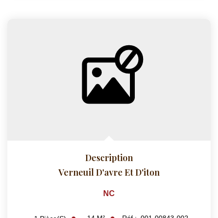
Description
Verneuil D'avre Et D'iton
NC
14
M²
Réf :
001-00843-002