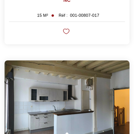
NC
Réf :
001-00807-017
15
M²