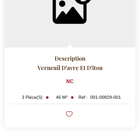
Description
Verneuil D'avre Et D'iton
NC
46
M²
Réf :
001-00829-001
3
Pièce(s)