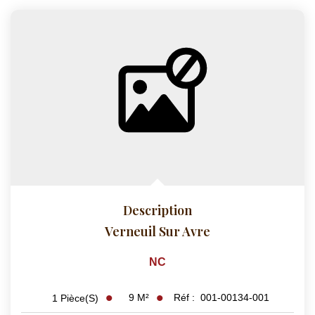
Description
Verneuil Sur Avre
NC
9
M²
Réf :
001-00134-001
1
Pièce(s)