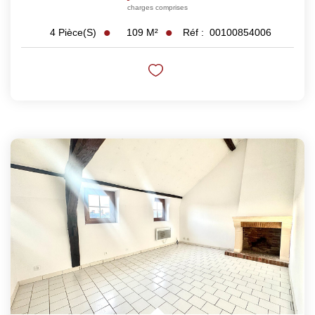
charges comprises
109
M²
Réf :
00100854006
4
Pièce(s)