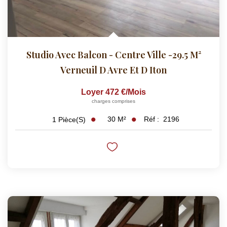
Studio Avec Balcon - Centre Ville -29.5 M²
Verneuil D Avre Et D Iton
Loyer 472 €/mois
charges comprises
30
M²
Réf :
2196
1
Pièce(s)