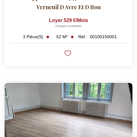
Verneuil D Avre Et D Iton
Loyer 529 €/mois
charges comprises
52
M²
Réf :
00100150001
3
Pièce(s)