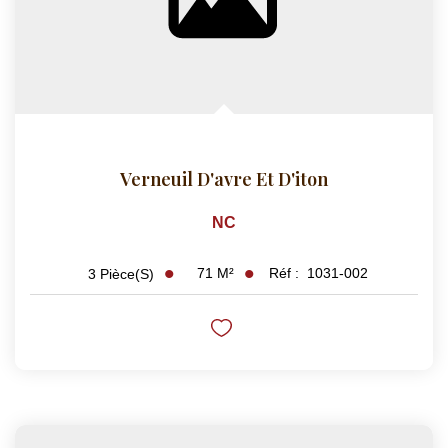
Verneuil D'avre Et D'iton
NC
71
M²
Réf :
1031-002
3
Pièce(s)