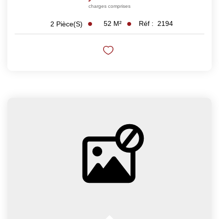
charges comprises
52
M²
Réf :
2194
2
Pièce(s)