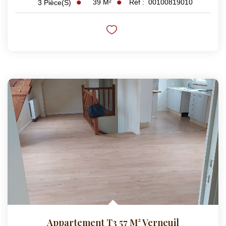
39
M²
Réf :
00100819010
3
Pièce(s)
Appartement T3 57 M² Verneuil