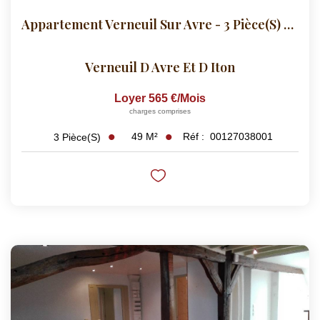
Appartement Verneuil Sur Avre - 3 Pièce(s) - 49.34 M2
Verneuil D Avre Et D Iton
Loyer 565 €/mois
charges comprises
49
M²
Réf :
00127038001
3
Pièce(s)