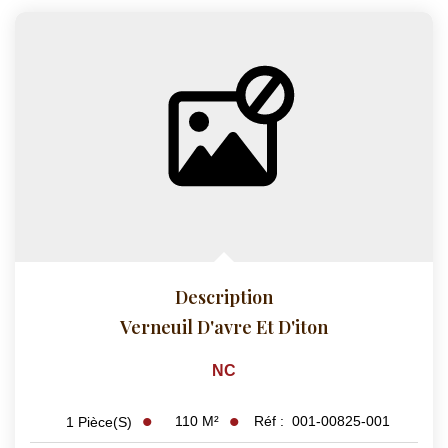
Description
Verneuil D'avre Et D'iton
NC
110
M²
Réf :
001-00825-001
1
Pièce(s)