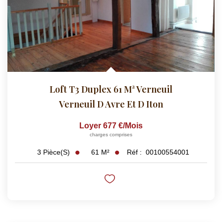
Loft T3 Duplex 61 M² Verneuil
Verneuil D Avre Et D Iton
Loyer 677 €/mois
charges comprises
61
M²
Réf :
00100554001
3
Pièce(s)