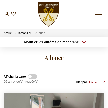
NOS BIENS
Accueil
Immobilier
A louer
A La Vente
Modifier les critères de recherche
A La Location
Type de transaction
Localisation
Louer
Localisation
A louer
Type de bien
ESTIMATION
Sélectionnez...
Surface min
Plus de critères
Budget max
GESTION
Afficher la carte
86 annonce(s) trouvée(s)
Trier par
Créer une alerte
SYNDIC
INVESTISSEMENT LOCATIF