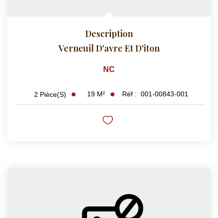
Description
Verneuil D'avre Et D'iton
NC
19
M²
Réf :
001-00843-001
2
Pièce(s)