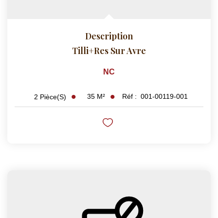
Description
Tilli+res Sur Avre
NC
35
M²
Réf :
001-00119-001
2
Pièce(s)