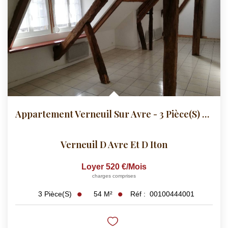
Appartement Verneuil Sur Avre - 3 Pièce(s) - 54 M2
Verneuil D Avre Et D Iton
Loyer 520 €/mois
charges comprises
54
M²
Réf :
00100444001
3
Pièce(s)