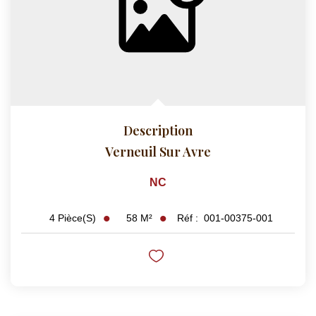
Description
Verneuil Sur Avre
NC
58
M²
Réf :
001-00375-001
4
Pièce(s)