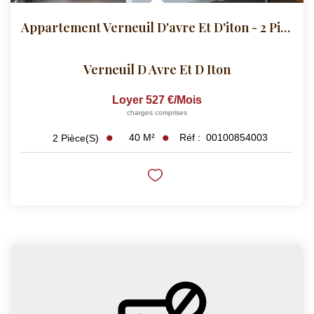
Appartement Verneuil D'avre Et D'iton - 2 Pièce(s) - 39.54...
Verneuil D Avre Et D Iton
Loyer 527 €/mois
charges comprises
40
M²
Réf :
00100854003
2
Pièce(s)