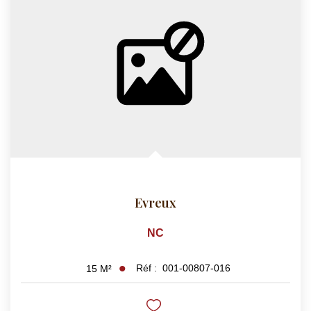
Evreux
NC
Réf :
001-00807-016
15
M²