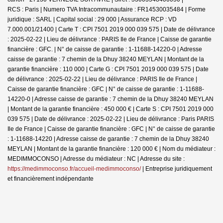
RCS : Paris | Numero TVA Intracommunautaire : FR14530035484 | Forme
juridique : SARL | Capital social : 29 000 | Assurance RCP : VD
7.000.001/21400 |
Carte T : CPI 7501 2019 000 039 575 | Date de délivrance
: 2025-02-22 | Lieu de délivrance : PARIS Ile de France | Caisse de garantie
financière : GFC. | N° de caisse de garantie : 1-11688-14220-0 | Adresse
caisse de garantie : 7 chemin de la Dhuy 38240 MEYLAN | Montant de la
garantie financière : 110 000 | Carte G : CPI 7501 2019 000 039 575 | Date
de délivrance : 2025-02-22 | Lieu de délivrance : PARIS Ile de France |
Caisse de garantie financière : GFC | N° de caisse de garantie : 1-11688-
14220-0 | Adresse caisse de garantie : 7 chemin de la Dhuy 38240 MEYLAN
| Montant de la garantie financière : 450 000 € | Carte S : CPI 7501 2019 000
039 575 | Date de délivrance : 2025-02-22 | Lieu de délivrance : Paris PARIS
Ile de France | Caisse de garantie financière : GFC | N° de caisse de garantie
: 1-11688-14220 | Adresse caisse de garantie : 7 chemin de la Dhuy 38240
MEYLAN | Montant de la garantie financière : 120 000 € | Nom du médiateur :
MEDIMMOCONSO | Adresse du médiateur : NC | Adresse du site :
https://medimmoconso.fr/accueil-medimmoconso/
|
Entreprise juridiquement
et financièrement indépendante