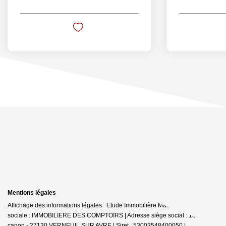
Mentions légales
Affichage des informations légales : Etude Immobilière Masseron | Raison
sociale : IMMOBILIERE DES COMPTOIRS | Adresse siège social : 188 rue du
canon - 27130 VERNEUIL SUR AVRE | Siret : 53003548400050 |