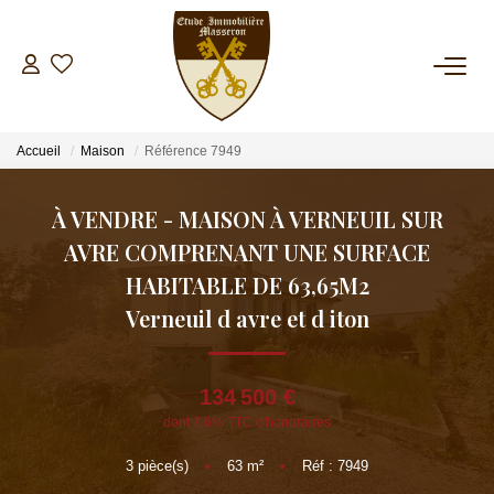
NOS BIENS
Accueil
Maison
Référence 7949
A La Vente
A La Location
À VENDRE - MAISON À VERNEUIL SUR
AVRE COMPRENANT UNE SURFACE
ESTIMATION
HABITABLE DE 63,65M2
Verneuil d avre et d iton
GESTION
134 500 €
SYNDIC
dont 7,6% TTC d'honoraires
3
pièce(s)
•
63
m²
•
Réf : 7949
INVESTISSEMENT LOCATIF