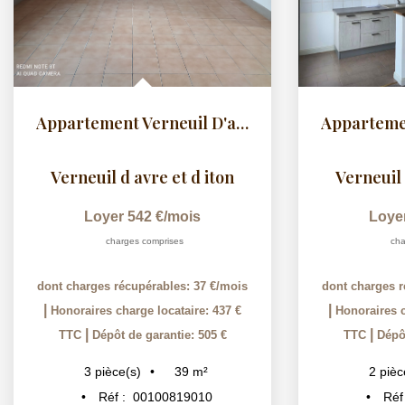
Appartement Verneuil D'avre Et D'iton - 3 pièce(s) - 39.4 m2
Verneuil d avre et d iton
Verneuil 
Loyer 542 €/mois
Loye
charges comprises
cha
dont charges récupérables: 37 €/mois
dont charges r
|
|
Honoraires charge locataire: 437 €
Honoraires c
|
|
TTC
Dépôt de garantie: 505 €
TTC
Dépôt
39
m²
3
pièce(s)
2
pièc
Réf :
00100819010
Réf