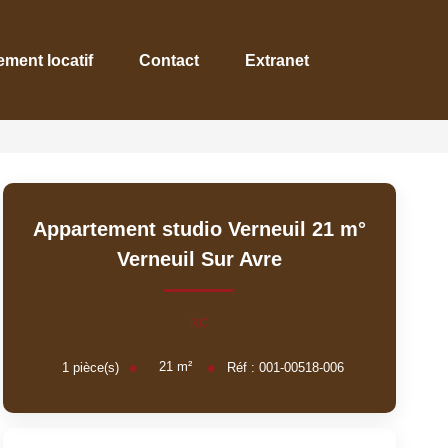
ement locatif
Contact
Extranet
Appartement studio Verneuil 21 m°
Verneuil Sur Avre
NC
21
m²
1
pièce(s)
Réf :
001-00518-006