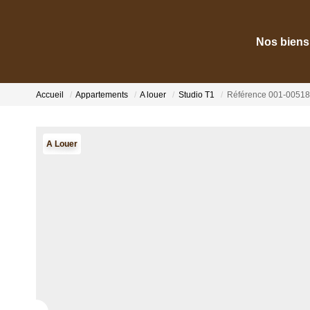
Nos biens
Accueil
Appartements
A louer
Studio T1
Référence 001-00518
A Louer