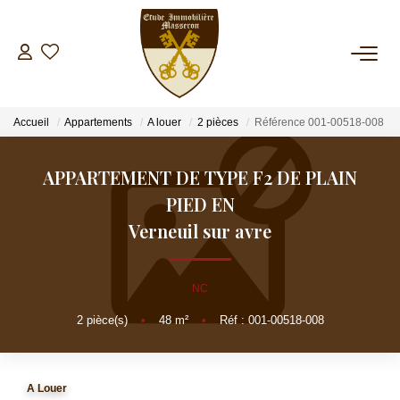
NOS BIENS
Accueil
Appartements
A louer
2 pièces
Référence 001-00518-008
A La Vente
A La Location
APPARTEMENT DE TYPE F2 DE PLAIN
PIED EN
ESTIMATION
Verneuil sur avre
GESTION
NC
2
pièce(s)
•
48
m²
•
Réf : 001-00518-008
SYNDIC
INVESTISSEMENT LOCATIF
A Louer