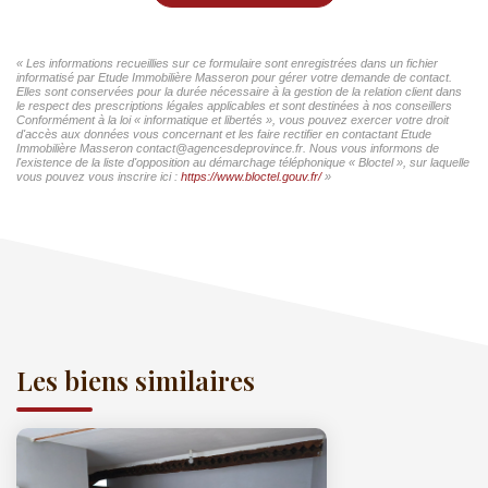
« Les informations recueillies sur ce formulaire sont enregistrées dans un fichier
informatisé par Etude Immobilière Masseron pour gérer votre demande de contact.
Elles sont conservées pour la durée nécessaire à la gestion de la relation client dans
le respect des prescriptions légales applicables et sont destinées à nos conseillers
Conformément à la loi « informatique et libertés », vous pouvez exercer votre droit
d'accès aux données vous concernant et les faire rectifier en contactant Etude
Immobilière Masseron contact@agencesdeprovince.fr. Nous vous informons de
l'existence de la liste d'opposition au démarchage téléphonique « Bloctel », sur laquelle
vous pouvez vous inscrire ici :
https://www.bloctel.gouv.fr/
»
Les biens similaires