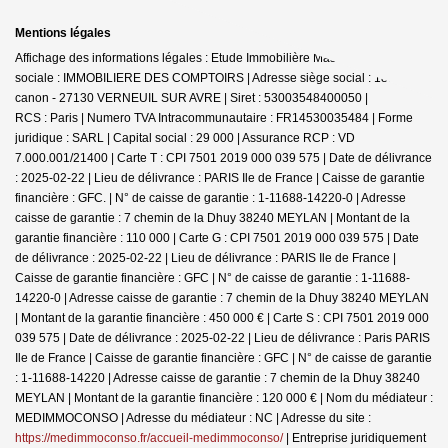
Mentions légales
Affichage des informations légales : Etude Immobilière Masseron | Raison
sociale : IMMOBILIERE DES COMPTOIRS | Adresse siège social : 188 rue du
canon - 27130 VERNEUIL SUR AVRE | Siret : 53003548400050 |
RCS : Paris | Numero TVA Intracommunautaire : FR14530035484 | Forme
juridique : SARL | Capital social : 29 000 | Assurance RCP : VD
7.000.001/21400 |
Carte T : CPI 7501 2019 000 039 575 | Date de délivrance
: 2025-02-22 | Lieu de délivrance : PARIS Ile de France | Caisse de garantie
financière : GFC. | N° de caisse de garantie : 1-11688-14220-0 | Adresse
caisse de garantie : 7 chemin de la Dhuy 38240 MEYLAN | Montant de la
garantie financière : 110 000 | Carte G : CPI 7501 2019 000 039 575 | Date
de délivrance : 2025-02-22 | Lieu de délivrance : PARIS Ile de France |
Caisse de garantie financière : GFC | N° de caisse de garantie : 1-11688-
14220-0 | Adresse caisse de garantie : 7 chemin de la Dhuy 38240 MEYLAN
| Montant de la garantie financière : 450 000 € | Carte S : CPI 7501 2019 000
039 575 | Date de délivrance : 2025-02-22 | Lieu de délivrance : Paris PARIS
Ile de France | Caisse de garantie financière : GFC | N° de caisse de garantie
: 1-11688-14220 | Adresse caisse de garantie : 7 chemin de la Dhuy 38240
MEYLAN | Montant de la garantie financière : 120 000 € | Nom du médiateur :
MEDIMMOCONSO | Adresse du médiateur : NC | Adresse du site :
https://medimmoconso.fr/accueil-medimmoconso/
|
Entreprise juridiquement