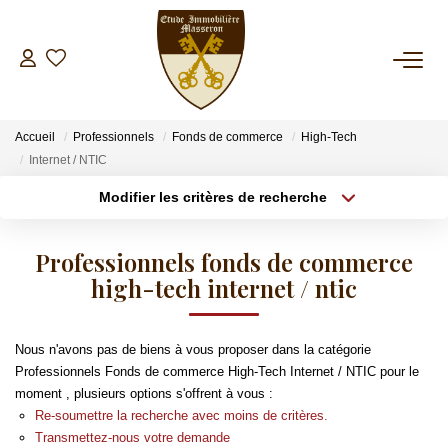
NOS BIENS
Accueil
Professionnels
Fonds de commerce
High-Tech
A La Vente
Internet / NTIC
A La Location
Modifier les critères de recherche
Type de transaction
Localisation
Acheter
Localisation
ESTIMATION
Professionnels fonds de commerce
Type de bien
Sélectionnez...
high-tech internet / ntic
Surface min
GESTION
Plus de critères
Budget max
Nous n'avons pas de biens à vous proposer dans la catégorie
SYNDIC
Professionnels Fonds de commerce High-Tech Internet / NTIC pour le
Créer une alerte
moment , plusieurs options s'offrent à vous :
Re-soumettre la recherche avec moins de critères.
INVESTISSEMENT LOCATIF
Transmettez-nous votre demande