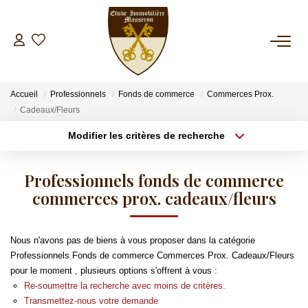
NOS BIENS
Accueil
Professionnels
Fonds de commerce
Commerces Prox.
A La Vente
Cadeaux/Fleurs
A La Location
Modifier les critères de recherche
Type de transaction
Localisation
Acheter
Localisation
ESTIMATION
Professionnels fonds de commerce
Type de bien
Sélectionnez...
commerces prox. cadeaux/fleurs
Surface min
GESTION
Plus de critères
Budget max
Nous n'avons pas de biens à vous proposer dans la catégorie
SYNDIC
Professionnels Fonds de commerce Commerces Prox. Cadeaux/Fleurs
Créer une alerte
pour le moment , plusieurs options s'offrent à vous :
Re-soumettre la recherche avec moins de critères.
INVESTISSEMENT LOCATIF
Transmettez-nous votre demande