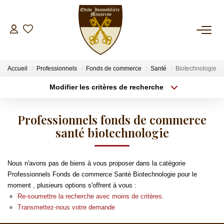
NOS BIENS
Accueil
Professionnels
Fonds de commerce
Santé
Biotechnologie
A La Vente
Modifier les critères de recherche
A La Location
Type de transaction
Localisation
Acheter
Localisation
Professionnels fonds de commerce
Type de bien
ESTIMATION
Sélectionnez...
santé biotechnologie
Surface min
Plus de critères
Budget max
GESTION
Nous n'avons pas de biens à vous proposer dans la catégorie
Professionnels Fonds de commerce Santé Biotechnologie pour le
Créer une alerte
moment , plusieurs options s'offrent à vous :
SYNDIC
Re-soumettre la recherche avec moins de critères.
Transmettez-nous votre demande
INVESTISSEMENT LOCATIF