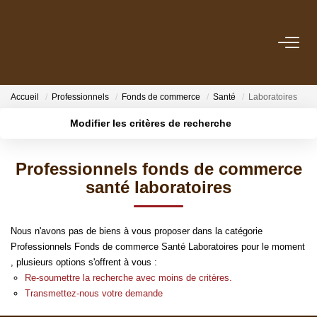
NOS BIENS
Accueil
Professionnels
Fonds de commerce
Santé
Laboratoires
A La Vente
Modifier les critères de recherche
A La Location
Localisation
Type de transaction
Surface min
Professionnels fonds de commerce
Type de bien
ESTIMATION
santé laboratoires
Plus de critères
Budget max
GESTION
Créer une alerte
Nous n'avons pas de biens à vous proposer dans la catégorie
Professionnels Fonds de commerce Santé Laboratoires pour le moment
SYNDIC
, plusieurs options s'offrent à vous :
Re-soumettre la recherche avec moins de critères.
Transmettez-nous votre demande
INVESTISSEMENT LOCATIF