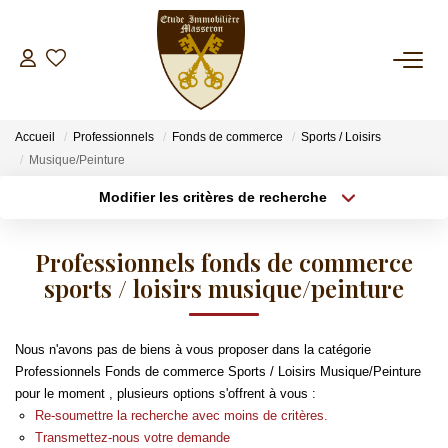
NOS BIENS
Accueil
Professionnels
Fonds de commerce
Sports / Loisirs
A La Vente
Musique/Peinture
A La Location
Modifier les critères de recherche
Type de transaction
Localisation
Acheter
Localisation
ESTIMATION
Professionnels fonds de commerce
Type de bien
Sélectionnez...
sports / loisirs musique/peinture
Surface min
GESTION
Plus de critères
Budget max
Nous n'avons pas de biens à vous proposer dans la catégorie
SYNDIC
Professionnels Fonds de commerce Sports / Loisirs Musique/Peinture
Créer une alerte
pour le moment , plusieurs options s'offrent à vous :
Re-soumettre la recherche avec moins de critères.
INVESTISSEMENT LOCATIF
Transmettez-nous votre demande