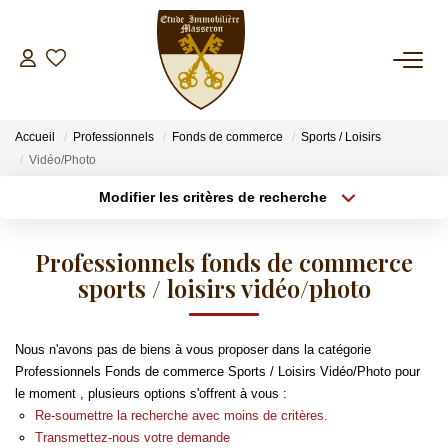
NOS BIENS
Accueil
Professionnels
Fonds de commerce
Sports / Loisirs
A La Vente
Vidéo/Photo
A La Location
Modifier les critères de recherche
Type de transaction
Localisation
Acheter
Localisation
ESTIMATION
Professionnels fonds de commerce
Type de bien
Sélectionnez...
sports / loisirs vidéo/photo
Surface min
GESTION
Plus de critères
Budget max
Nous n'avons pas de biens à vous proposer dans la catégorie
SYNDIC
Professionnels Fonds de commerce Sports / Loisirs Vidéo/Photo pour
Créer une alerte
le moment , plusieurs options s'offrent à vous :
Re-soumettre la recherche avec moins de critères.
INVESTISSEMENT LOCATIF
Transmettez-nous votre demande