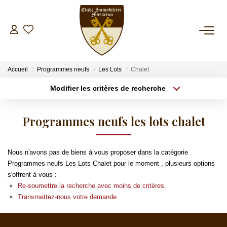
NOS BIENS
Accueil
Programmes neufs
Les Lots
Chalet
A La Vente
Modifier les critères de recherche
A La Location
Type de transaction
Localisation
Acheter
Localisation
Programmes neufs les lots chalet
Type de bien
ESTIMATION
Sélectionnez...
Surface min
Nous n'avons pas de biens à vous proposer dans la catégorie
Plus de critères
Budget max
GESTION
Programmes neufs Les Lots Chalet pour le moment , plusieurs options
s'offrent à vous :
Créer une alerte
Re-soumettre la recherche avec moins de critères.
SYNDIC
Transmettez-nous votre demande
INVESTISSEMENT LOCATIF